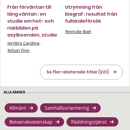
Från förväntan till
Utrymning från
lång väntan : en
biograf : resultat från
studie om hot- och
fullskaleförsök
riskbilden på
Reinicke Boel
asylboenden, studie
Jernbro Carolina
·
Nilson Finn
Se fler relaterade titlar (221)
ALLA ÄMNEN
Allmänt
Samhällsorientering
Beteendevetenskap
Räddningstjänst