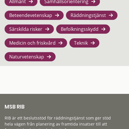
Allmänt
Samhällsorientering
Beteendevetenskap
Räddningstjänst
Särskilda risker
Befolkningsskydd
Medicin och friskvård
Teknik
Naturvetenskap
MSB RIB
RIB är ett beslutsstöd för räddningstjänst som ger stöd
hela vägen från planering av framtida insatser till att