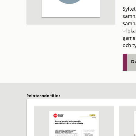
Syftet
samhäl
samhäl
– lok
gemen
och t
De
Relaterade titlar