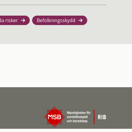
da risker
Befolkningsskydd