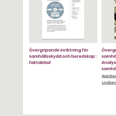
Övergripande inriktning för
Övergr
samhällsskydd och beredskap :
samhäl
faktablad
Analys
samhäl
Wahlber
Lindber