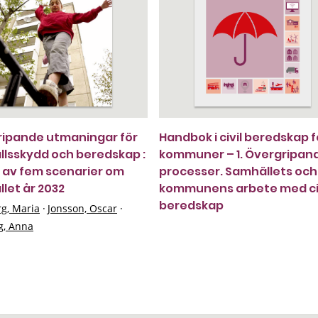
ipande utmaningar för
Handbok i civil beredskap f
lsskydd och beredskap :
kommuner – 1. Övergripan
 av fem scenarier om
processer. Samhällets och
let år 2032
kommunens arbete med ci
beredskap
g, Maria
·
Jonsson, Oscar
·
g, Anna