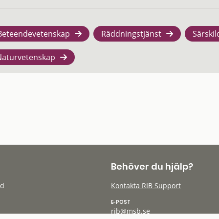
Beteendevetenskap
Räddningstjänst
Särskil
Naturvetenskap
Behöver du hjälp?
öd
Kontakta RIB Support
E-POST
rib@msb.se