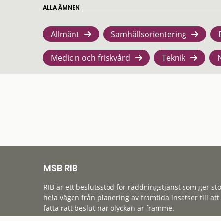
ALLA ÄMNEN
Allmänt
Samhällsorientering
Medicin och friskvård
Teknik
MSB RIB
RIB är ett beslutsstöd för räddningstjänst som ger st
hela vägen från planering av framtida insatser till att
fatta rätt beslut när olyckan är framme.