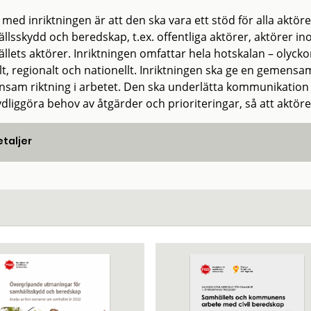
 med inriktningen är att den ska vara ett stöd för alla aktö
lsskydd och beredskap, t.ex. offentliga aktörer, aktörer ino
lets aktörer. Inriktningen omfattar hela hotskalan – olyckor,
alt, regionalt och nationellt. Inriktningen ska ge en gemens
sam riktning i arbetet. Den ska underlätta kommunikation
ydliggöra behov av åtgärder och prioriteringar, så att aktör
taljer