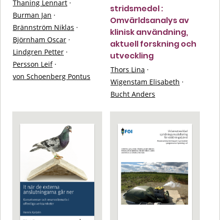
Thaning Lennart
·
stridsmedel :
Burman Jan
·
Omvärldsanalys av
Brännström Niklas
·
klinisk användning,
Björnham Oscar
·
aktuell forskning och
Lindgren Petter
·
utveckling
Persson Leif
·
Thors Lina
·
von Schoenberg Pontus
Wigenstam Elisabeth
·
Bucht Anders