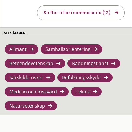
Se fler titlar i samma serie (12)
ALLA ÄMNEN
Allmänt
Samhällsorientering
Beteendevetenskap
Räddningstjänst
Särskilda risker
Befolkningsskydd
Medicin och friskvård
Teknik
Naturvetenskap