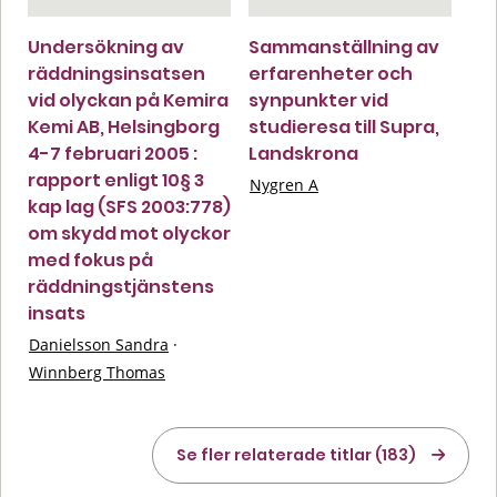
Undersökning av
Sammanställning av
räddningsinsatsen
erfarenheter och
vid olyckan på Kemira
synpunkter vid
Kemi AB, Helsingborg
studieresa till Supra,
4-7 februari 2005 :
Landskrona
rapport enligt 10§ 3
Nygren A
kap lag (SFS 2003:778)
om skydd mot olyckor
med fokus på
räddningstjänstens
insats
Danielsson Sandra
·
Winnberg Thomas
Se fler relaterade titlar (183)