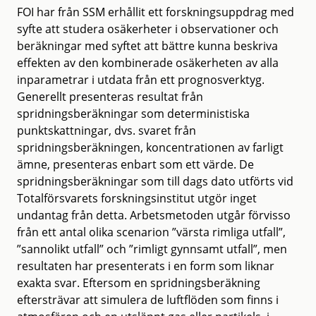
FOI har från SSM erhållit ett forskningsuppdrag med
syfte att studera osäkerheter i observationer och
beräkningar med syftet att bättre kunna beskriva
effekten av den kombinerade osäkerheten av alla
inparametrar i utdata från ett prognosverktyg.
Generellt presenteras resultat från
spridningsberäkningar som deterministiska
punktskattningar, dvs. svaret från
spridningsberäkningen, koncentrationen av farligt
ämne, presenteras enbart som ett värde. De
spridningsberäkningar som till dags dato utförts vid
Totalförsvarets forskningsinstitut utgör inget
undantag från detta. Arbetsmetoden utgår förvisso
från ett antal olika scenarion ”värsta rimliga utfall”,
”sannolikt utfall” och ”rimligt gynnsamt utfall”, men
resultaten har presenterats i en form som liknar
exakta svar. Eftersom en spridningsberäkning
eftersträvar att simulera de luftflöden som finns i