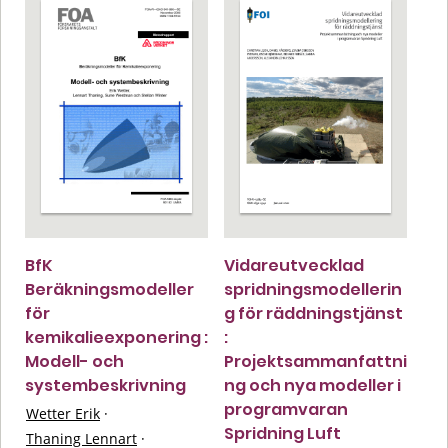
BfK
Vidareutvecklad
Beräkningsmodeller
spridningsmodellerin
för
g för räddningstjänst
kemikalieexponering :
:
Modell- och
Projektsammanfattni
systembeskrivning
ng och nya modeller i
programvaran
Wetter Erik
·
Spridning Luft
Thaning Lennart
·