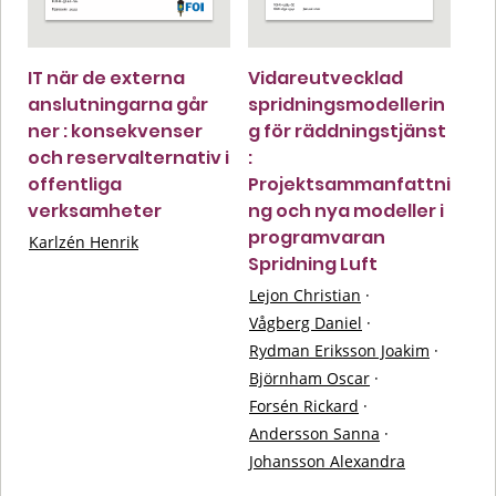
IT när de externa
Vidareutvecklad
anslutningarna går
spridningsmodellerin
ner : konsekvenser
g för räddningstjänst
och reservalternativ i
:
offentliga
Projektsammanfattni
verksamheter
ng och nya modeller i
programvaran
Karlzén Henrik
Spridning Luft
Lejon Christian
·
Vågberg Daniel
·
Rydman Eriksson Joakim
·
Björnham Oscar
·
Forsén Rickard
·
Andersson Sanna
·
Johansson Alexandra