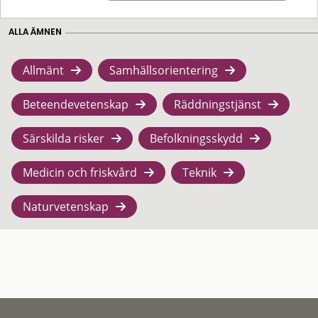
ALLA ÄMNEN
Allmänt
Samhällsorientering
Beteendevetenskap
Räddningstjänst
Särskilda risker
Befolkningsskydd
Medicin och friskvård
Teknik
Naturvetenskap