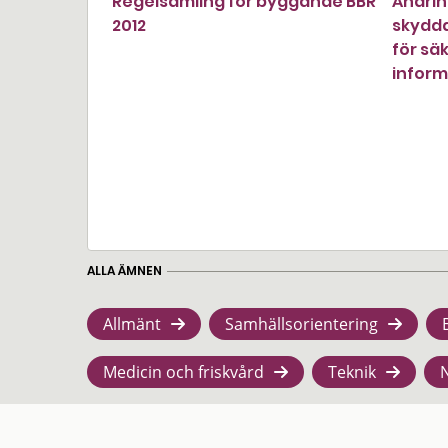
Regelsamling för byggande BBR
Ändrin
2012
skydd
för sä
infor
ALLA ÄMNEN
Allmänt
Samhällsorientering
Medicin och friskvård
Teknik