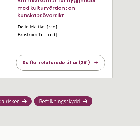
Brandsäkerhet för byggnader
med kulturvärden : en
kunskapsöversikt
Delin Mattias [red]
·
Broström Tor [red]
Se fler relaterade titlar (251)
da risker
Befolkningsskydd