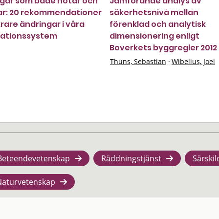
gar som både hotar och
Jämförande analys av
ar: 20 rekommendationer
säkerhetsnivå mellan
krare ändringar i våra
förenklad och analytisk
mationssystem
dimensionering enligt
Boverkets byggregler 2012
Thuns, Sebastian
·
Wibelius, Joel
Beteendevetenskap
Räddningstjänst
Särskil
Naturvetenskap