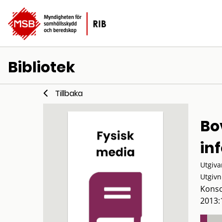
Bibliotek
Tillbaka
Bo
inf
Utgiva
Utgivn
Konso
2013: