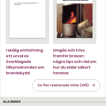
I skälig omfattning :
Umgås och trivs
ett urval av
framför brasan :
överklagade
några tips och råd om
tillsynsärenden om
hur du eldar säkert
brandskydd
hemma
Se fler relaterade titlar (419)
ALLA ÄMNEN