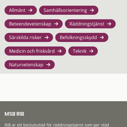
Allmänt
Samhällsorientering
Beteendevetenskap
Räddningstjänst
Särskilda risker
Befolkningsskydd
Medicin och friskvård
Teknik
Naturvetenskap
MSB RIB
RIB är ett beslutsstöd för räddningstjänst som ger stöd