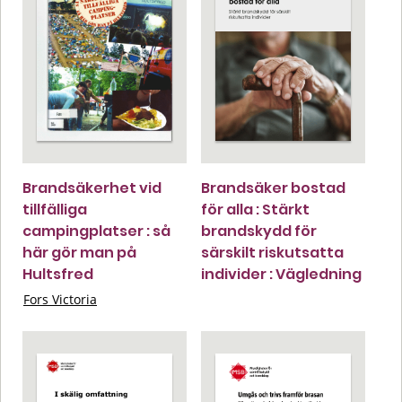
Brandsäkerhet vid
Brandsäker bostad
tillfälliga
för alla : Stärkt
campingplatser : så
brandskydd för
här gör man på
särskilt riskutsatta
Hultsfred
individer : Vägledning
Fors Victoria