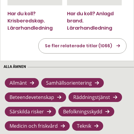
Har du koll?
Har du koll? Anlagd
Krisberedskap.
brand.
Lärarhandledning
Lärarhandledning
Se fler relaterade titlar (1066)
ALLA ÄMNEN
Allmänt
Samhällsorientering
Beteendevetenskap
Räddningstjänst
Särskilda risker
Befolkningsskydd
Medicin och friskvård
Teknik