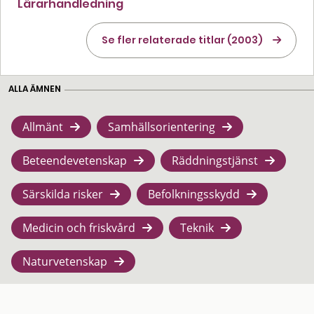
Lärarhandledning
Se fler relaterade titlar (2003)
ALLA ÄMNEN
Allmänt
Samhällsorientering
Beteendevetenskap
Räddningstjänst
Särskilda risker
Befolkningsskydd
Medicin och friskvård
Teknik
Naturvetenskap