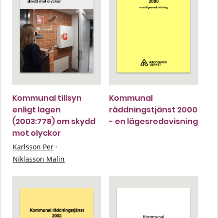
Kommunal tillsyn
Kommunal
enligt lagen
räddningstjänst 2000
(2003:778) om skydd
- en lägesredovisning
mot olyckor
Karlsson Per
·
Niklasson Malin