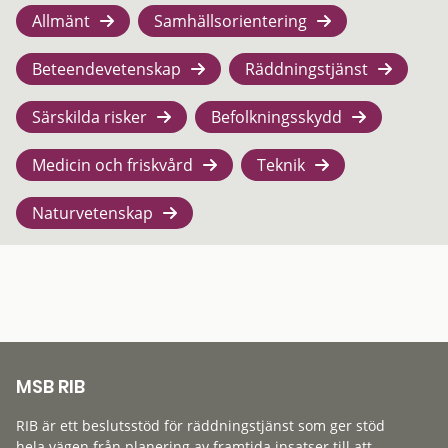
Allmänt
Samhällsorientering
Beteendevetenskap
Räddningstjänst
Särskilda risker
Befolkningsskydd
Medicin och friskvård
Teknik
Naturvetenskap
MSB RIB
RIB är ett beslutsstöd för räddningstjänst som ger stöd
hela vägen från planering av framtida insatser till att