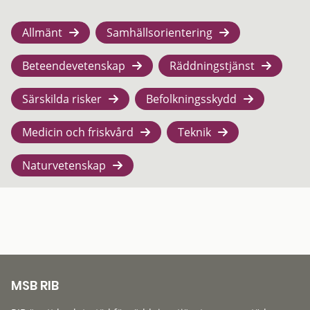
Allmänt
Samhällsorientering
Beteendevetenskap
Räddningstjänst
Särskilda risker
Befolkningsskydd
Medicin och friskvård
Teknik
Naturvetenskap
MSB RIB