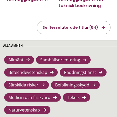
teknisk beskrivning
Se fler relaterade titlar (84)
ALLA ÄMNEN
Allmänt
Samhällsorientering
Beteendevetenskap
Räddningstjänst
Särskilda risker
Befolkningsskydd
Medicin och friskvård
Teknik
Naturvetenskap