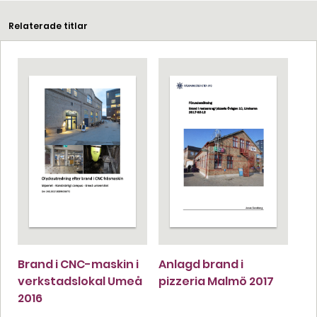
Relaterade titlar
Brand i CNC-maskin i
Anlagd brand i
verkstadslokal Umeå
pizzeria Malmö 2017
2016