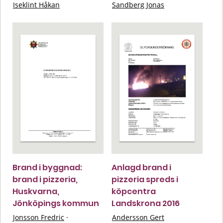
Iseklint Håkan
Sandberg Jonas
Brand i byggnad:
Anlagd brand i
brand i pizzeria,
pizzeria spreds i
Huskvarna,
köpcentra
Jönköpings kommun
Landskrona 2016
Jonsson Fredric
·
Andersson Gert