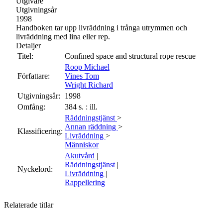
Utgivare
Utgivningsår
1998
Handboken tar upp livräddning i trånga utrymmen och
livräddning med lina eller rep.
Detaljer
Titel:
Confined space and structural rope rescue
Roop Michael
Författare:
Vines Tom
Wright Richard
Utgivningsår:
1998
Omfång:
384 s. : ill.
Räddningstjänst
>
Annan räddning
>
Klassificering:
Livräddning
>
Människor
Akutvård
|
Räddningstjänst
|
Nyckelord:
Livräddning
|
Rappellering
Relaterade titlar