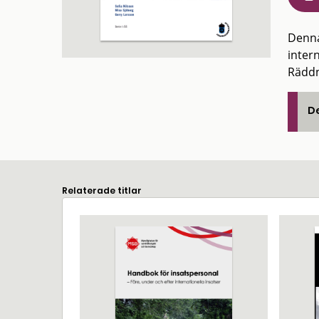
Denna
inter
Räddn
De
Relaterade titlar