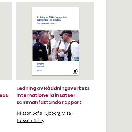
Ledning av Räddningsverkets
ress
internationella insatser :
sammanfattande rapport
Nilsson Sofia
·
Sjöberg Misa
·
Larsson Gerry