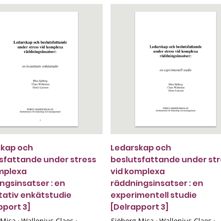
skap och
Ledarskap och
sfattande under stress
beslutsfattande under st
mplexa
vid komplexa
ngsinsatser : en
räddningsinsatser : en
tativ enkätstudie
experimentell studie
pport 3]
[Delrapport 3]
 Misa
·
Wallenius Claes
·
Sjöberg Misa
·
Wallenius Claes
·