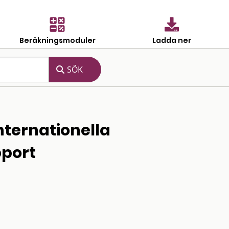
Beräkningsmoduler
Ladda ner
nternationella
pport