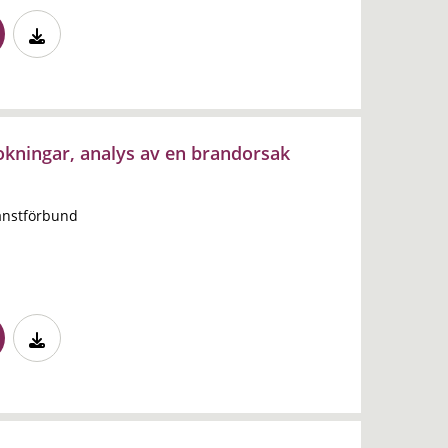
okningar, analys av en brandorsak
änstförbund