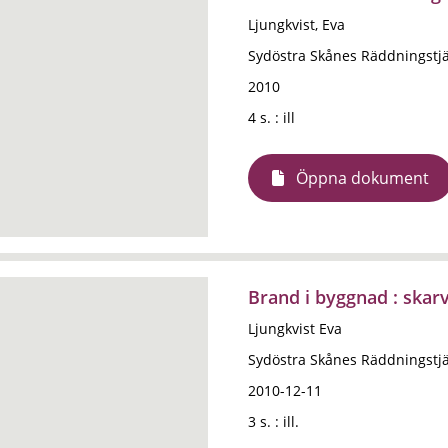
Ljungkvist, Eva
Sydöstra Skånes Räddningstj
2010
4 s. : ill
Öppna dokument
Brand i byggnad : skar
Ljungkvist Eva
Sydöstra Skånes Räddningstj
2010-12-11
3 s. : ill.