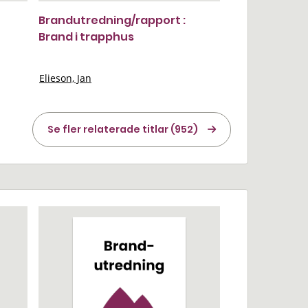
Brandutredning/rapport :
Brand i trapphus
Elieson, Jan
Se fler relaterade titlar (952)