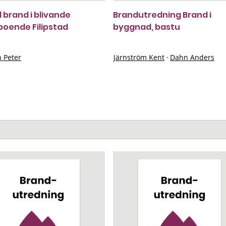
 brand i blivande
Brandutredning Brand i
oende Filipstad
byggnad, bastu
n Peter
Järnström Kent
·
Dahn Anders