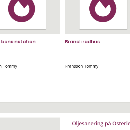
i bensinstation
Brand i radhus
on Tommy
Fransson Tommy
Oljesanering på Österl