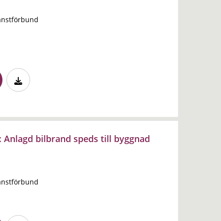
änstförbund
 Anlagd bilbrand speds till byggnad
änstförbund