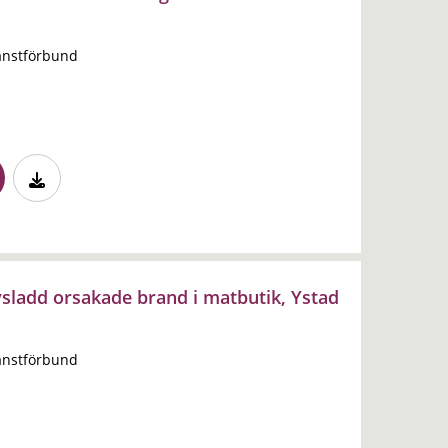
änstförbund
vsladd orsakade brand i matbutik, Ystad
änstförbund