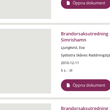
Öppna dokument
Brandorsaksutredning :
Simrishamn
Ljungkvist, Eva
Sydöstra Skånes Räddningstj
2010-12-11
5 s. : ill
Öppna dokument
Brandorsaksutredning :