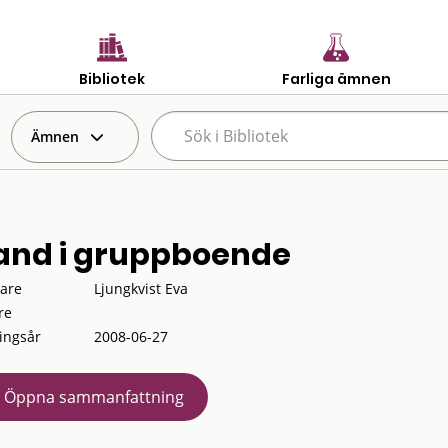
Bibliotek
Farliga ämnen
Ämnen
and i gruppboende
tare
Ljungkvist Eva
re
ingsår
2008-06-27
Öppna sammanfattning