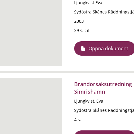
Ljungkvist Eva
Sydöstra Skånes Räddningstj
2003
39 s. : ill
Öppna dokument
Brandorsaksutredning :
Simrishamn
Ljungkvist, Eva
Sydöstra Skånes Räddningstj
4 s.