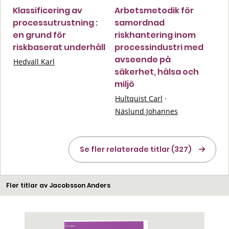
Klassificering av
Arbetsmetodik för
processutrustning :
samordnad
en grund för
riskhantering inom
riskbaserat underhåll
processindustri med
avseende på
Hedvall Karl
säkerhet, hälsa och
miljö
Hultquist Carl
·
Näslund Johannes
Se fler relaterade titlar (327)
Fler titlar av Jacobsson Anders