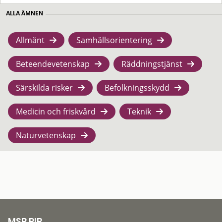
ALLA ÄMNEN
Allmänt
Samhällsorientering
Beteendevetenskap
Räddningstjänst
Särskilda risker
Befolkningsskydd
Medicin och friskvård
Teknik
Naturvetenskap
MSB RIB