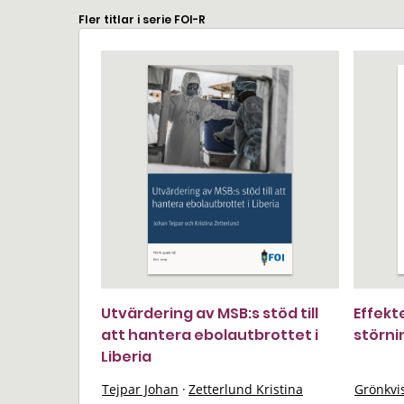
Fler titlar i serie FOI-R
Utvärdering av MSB:s stöd till
Effekt
att hantera ebolautbrottet i
störni
Liberia
Tejpar Johan
·
Zetterlund Kristina
Grönkvi