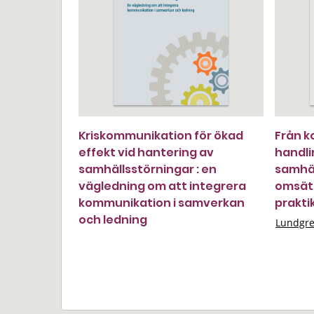
Kriskommunikation för ökad
Från k
effekt vid hantering av
handli
samhällsstörningar : en
samhäl
vägledning om att integrera
omsätt
kommunikation i samverkan
prakti
och ledning
Lundgr