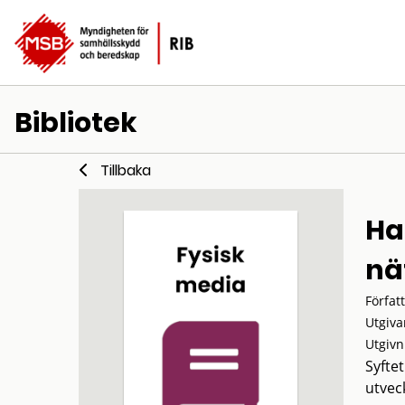
Bibliotek
Tillbaka
Ha
nä
Förfat
Utgiva
Utgivn
Syfte
utvec