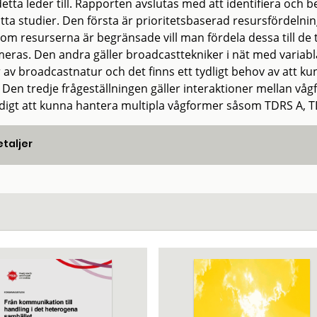
tta leder till. Rapporten avslutas med att identifiera och bes
atta studier. Den första är prioritetsbaserad resursfördelni
som resurserna är begränsade vill man fördela dessa till de
eras. Den andra gäller broadcasttekniker i nät med variabla d
r av broadcastnatur och det finns ett tydligt behov av att ku
k. Den tredje frågeställningen gäller interaktioner mellan
digt att kunna hantera multipla vågformer såsom TDRS A,
taljer