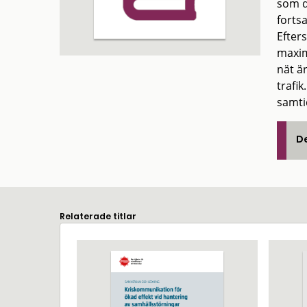
som de
forts
Efter
maxim
nät ä
trafi
samti
De
Relaterade titlar