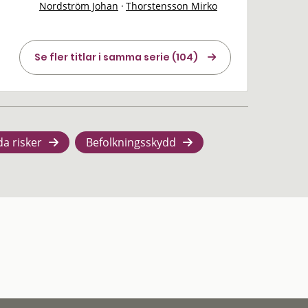
Nordström Johan
·
Thorstensson Mirko
Se fler titlar i samma serie (104)
da risker
Befolkningsskydd