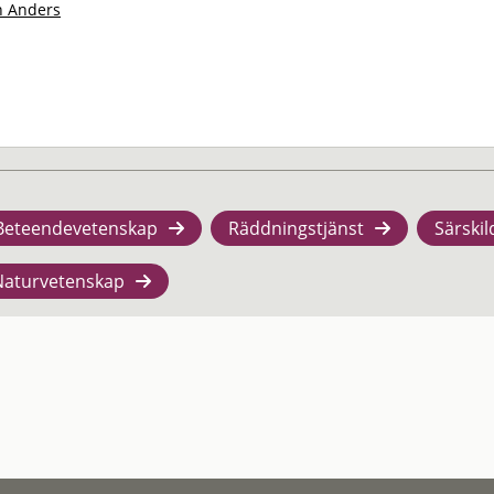
 Anders
Beteendevetenskap
Räddningstjänst
Särskil
Naturvetenskap