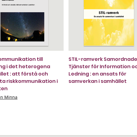
ommunikation till
STIL-ramverk Samordnad
ng i det heterogena
Tjänster för Information o
let : att förstå och
Ledning : en ansats för
a riskkommunikation i
samverkan i samhället
ken
en Minna