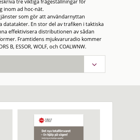
kriva tre viktiga frågeställningar för
ng inom ad hoc-nät.
 tjänster som gör att användarnyttan
atatakter. En stor del av trafiken i taktiska
nna effektivisera distributionen av sådan
 vågformer. Framtidens mjukvaruradio kommer
 TDRS B, ESSOR, WOLF, och COALWNW.