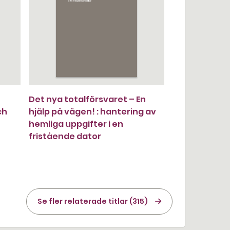
e
Det nya totalförsvaret – En
ch
hjälp på vägen! : hantering av
hemliga uppgifter i en
fristående dator
Se fler relaterade titlar (315)