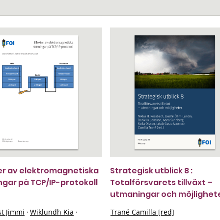
er av elektromagnetiska
Strategisk utblick 8 :
ngar på TCP/IP-protokoll
Totalförsvarets tillväxt –
utmaningar och möjlighet
st Jimmi
·
Wiklundh Kia
·
Trané Camilla [red]