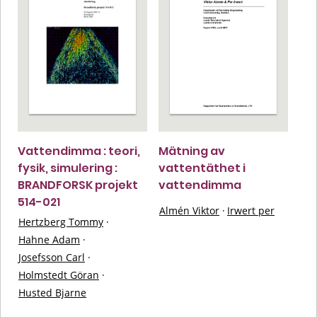
Vattendimma : teori,
Mätning av
fysik, simulering :
vattentäthet i
BRANDFORSK projekt
vattendimma
514-021
Almén Viktor
·
Irwert per
Hertzberg Tommy
·
Hahne Adam
·
Josefsson Carl
·
Holmstedt Göran
·
Husted Bjarne