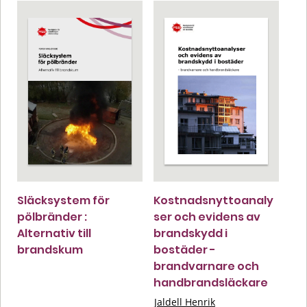
Släcksystem för
Kostnadsnyttoanaly
pölbränder :
ser och evidens av
Alternativ till
brandskydd i
brandskum
bostäder -
brandvarnare och
handbrandsläckare
Jaldell Henrik