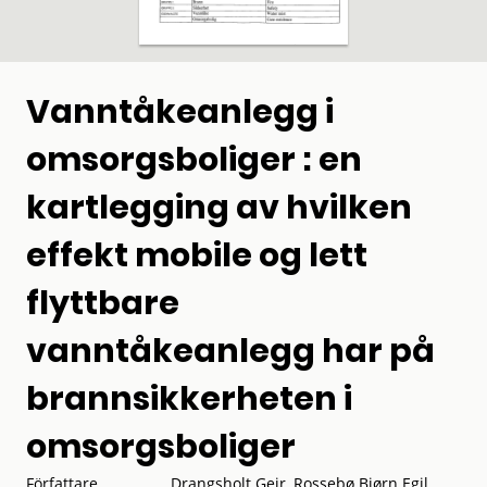
Vanntåkeanlegg i
omsorgsboliger : en
kartlegging av hvilken
effekt mobile og lett
flyttbare
vanntåkeanlegg har på
brannsikkerheten i
omsorgsboliger
Författare
Drangsholt Geir, Rossebø Bjørn Egil