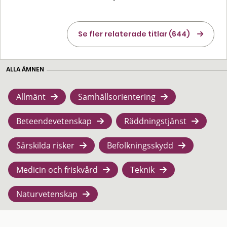
Se fler relaterade titlar (644)
ALLA ÄMNEN
Allmänt
Samhällsorientering
Beteendevetenskap
Räddningstjänst
Särskilda risker
Befolkningsskydd
Medicin och friskvård
Teknik
Naturvetenskap