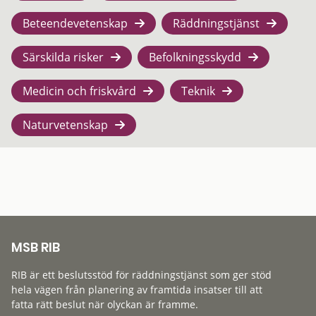
Beteendevetenskap
Räddningstjänst
Särskilda risker
Befolkningsskydd
Medicin och friskvård
Teknik
Naturvetenskap
MSB RIB
RIB är ett beslutsstöd för räddningstjänst som ger stöd
hela vägen från planering av framtida insatser till att
fatta rätt beslut när olyckan är framme.