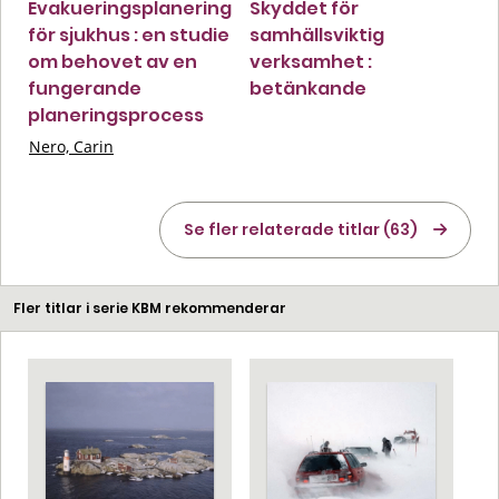
Evakueringsplanering
Skyddet för
för sjukhus : en studie
samhällsviktig
om behovet av en
verksamhet :
fungerande
betänkande
planeringsprocess
Nero, Carin
Se fler relaterade titlar (63)
Fler titlar i serie KBM rekommenderar