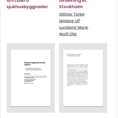
driftsäkra
avdelning 61,
sjukhusbyggnader
Stockholm
Dittmer Torkel
·
Jämtäng Ulf
·
Lundqvist Marie
·
Wullf Olle