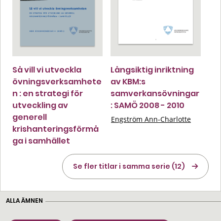
Så vill vi utveckla
Långsiktig inriktning
övningsverksamhete
av KBM:s
n : en strategi för
samverkansövningar
utveckling av
: SAMÖ 2008 - 2010
generell
Engström Ann-Charlotte
krishanteringsförmå
ga i samhället
Se fler titlar i samma serie (12)
ALLA ÄMNEN