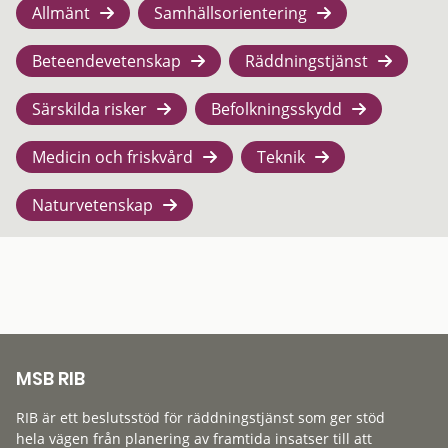
Allmänt
Samhällsorientering
Beteendevetenskap
Räddningstjänst
Särskilda risker
Befolkningsskydd
Medicin och friskvård
Teknik
Naturvetenskap
MSB RIB
RIB är ett beslutsstöd för räddningstjänst som ger stöd
hela vägen från planering av framtida insatser till att