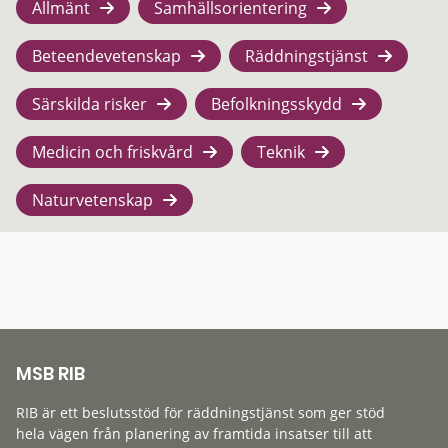
Allmänt
Samhällsorientering
Beteendevetenskap
Räddningstjänst
Särskilda risker
Befolkningsskydd
Medicin och friskvård
Teknik
Naturvetenskap
MSB RIB
RIB är ett beslutsstöd för räddningstjänst som ger stöd
hela vägen från planering av framtida insatser till att