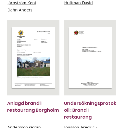
Järnström Kent
·
Hultman David
Dahn Anders
Anlagd brand i
Undersökningsprotok
restaurang Borgholm
oll : Brand i
restaurang
Andersson Göran
Jonsson, Fredric
·