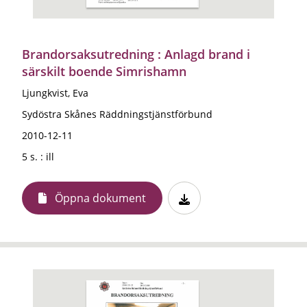
Brandorsaksutredning : Anlagd brand i
särskilt boende Simrishamn
Ljungkvist, Eva
Sydöstra Skånes Räddningstjänstförbund
2010-12-11
5 s. : ill
Öppna dokument