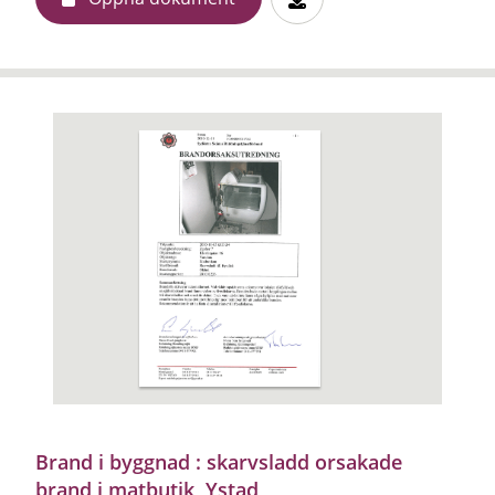
Brand i byggnad : skarvsladd orsakade
brand i matbutik, Ystad