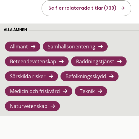
Se fler relaterade titlar (739)
ALLA ÄMNEN
Allmänt
Samhällsorientering
Beteendevetenskap
Räddningstjänst
Särskilda risker
Befolkningsskydd
Medicin och friskvård
Teknik
Naturvetenskap