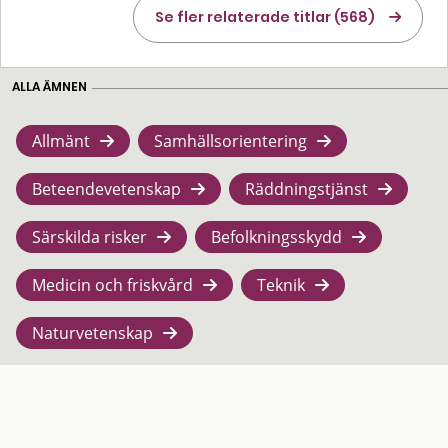
Se fler relaterade titlar (568)
ALLA ÄMNEN
Allmänt
Samhällsorientering
Beteendevetenskap
Räddningstjänst
Särskilda risker
Befolkningsskydd
Medicin och friskvård
Teknik
Naturvetenskap