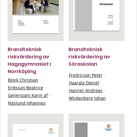
Brandteknisk
Brandteknisk
riskvärdering av
riskvärdering av
Hagagymnasiet i
Söraskolan
Norrköping
Fredricson Peter
·
Björk Christian
·
Haarala Daniel
·
Eriksson Beatrice
·
Hanner Andreas
·
Geijerstam Karin af
·
Wickenberg Johan
Näslund Johannes