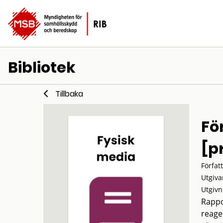
Bibliotek
Tillbaka
Fö
[p
Förfat
Utgiva
Utgivn
Rappo
reage