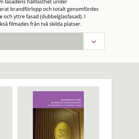
om fasadens hållfasthet under
erat brandförlopp och totalt genomfördes
 och yttre fasad (dubbelglasfasad). I
å filmades från två skilda platser.