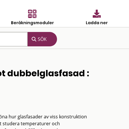
Beräkningsmoduler
Ladda ner
 dubbelglasfasad :
röna hur glasfasader av viss konstruktion
tt studera temperaturer och