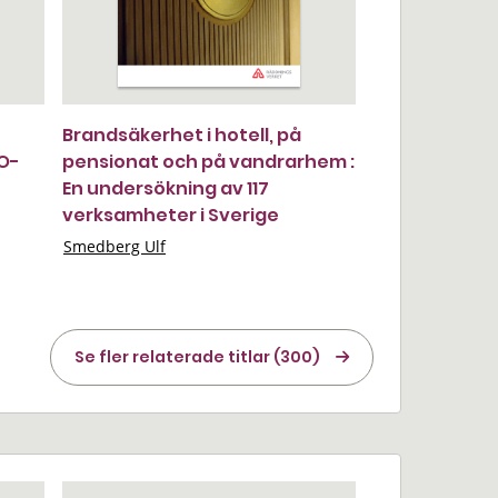
Brandsäkerhet i hotell, på
RO-
pensionat och på vandrarhem :
En undersökning av 117
verksamheter i Sverige
Smedberg Ulf
Se fler relaterade titlar (300)