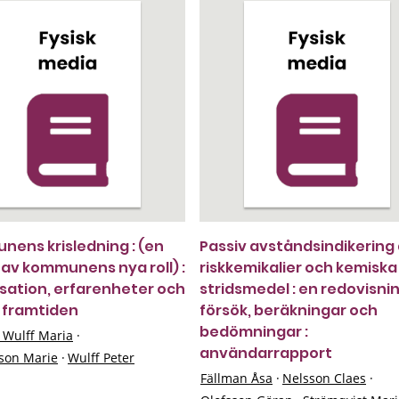
ens krisledning : (en
Passiv avståndsindikering
 av kommunens nya roll) :
riskkemikalier och kemiska
sation, erfarenheter och
stridsmedel : en redovisni
 framtiden
försök, beräkningar och
bedömningar :
 Wulff Maria
·
användarrapport
son Marie
·
Wulff Peter
Fällman Åsa
·
Nelsson Claes
·