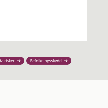
da risker
Befolkningsskydd