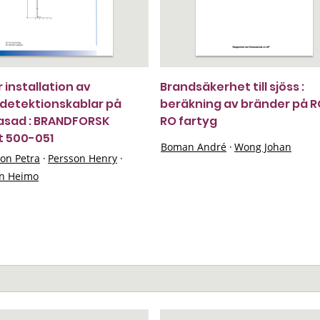
 installation av
Brandsäkerhet till sjöss :
detektionskablar på
beräkning av bränder på 
asad : BRANDFORSK
RO fartyg
t 500-051
Boman André
·
Wong Johan
on Petra
·
Persson Henry
·
n Heimo