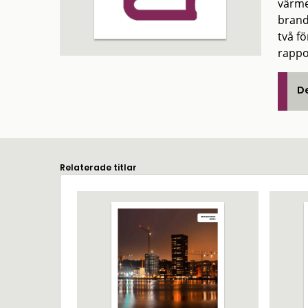
värme
brand
två f
rappo
De
Relaterade titlar