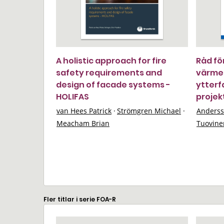
A holistic approach for fire
Råd för
safety requirements and
värme
design of facade systems -
ytterf
HOLIFAS
projek
van Hees Patrick
·
Strömgren Michael
·
Anderss
Meacham Brian
Tuovine
Fler titlar i serie FOA-R