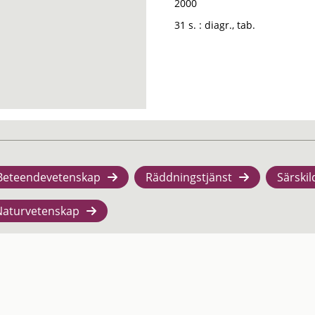
2000
31 s. : diagr., tab.
Beteendevetenskap
Räddningstjänst
Särskil
Naturvetenskap