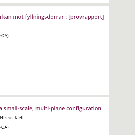
an mot fyllningsdörrar : [provrapport]
(FOA)
a small-scale, multi-plane configuration
Nireus Kjell
(FOA)