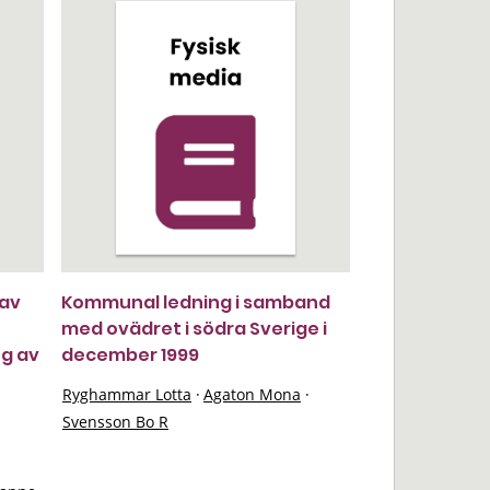
 av
Kommunal ledning i samband
med ovädret i södra Sverige i
ng av
december 1999
Ryghammar Lotta
·
Agaton Mona
·
Svensson Bo R