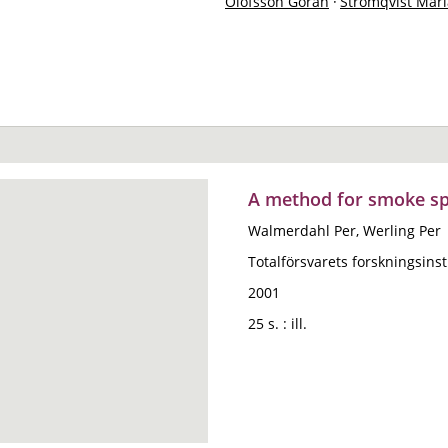
Olofsson Göran
·
Strömqvist Mar
A method for smoke spr
Walmerdahl Per, Werling Per
Totalförsvarets forskningsinsti
2001
25 s. : ill.