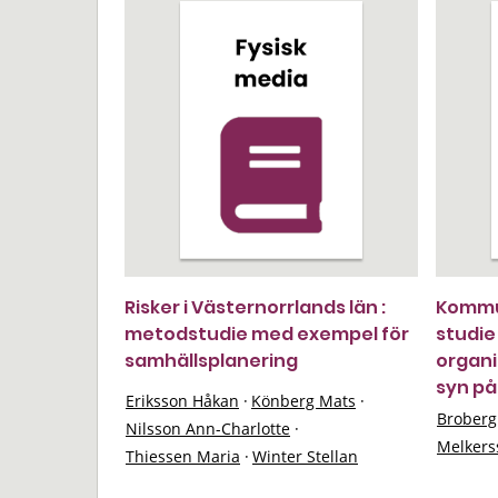
Risker i Västernorrlands län :
Kommun
metodstudie med exempel för
studie
samhällsplanering
organi
syn på
Eriksson Håkan
·
Könberg Mats
·
Broberg
Nilsson Ann-Charlotte
·
Melkers
Thiessen Maria
·
Winter Stellan