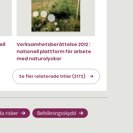
ell
Verksamhetsberättelse 2012 :
nationell plattform för arbete
med naturolyckor
Se fler relaterade titlar (2172)
da risker
Befolkningsskydd