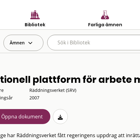
Bibliotek
Farliga ämnen
Ämnen
tionell plattform för arbete
re
Räddningsverket (SRV)
ingsår
2007
Öppna dokument
rige har Räddningsverket fått regeringens uppdrag att inrätta