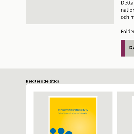
Detta
natio
och mi
Folde
De
Relaterade titlar