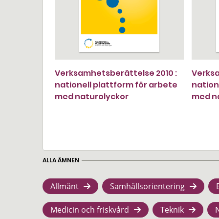
Verksamhetsberättelse 2010 :
Verksa
nationell plattform för arbete
nation
med naturolyckor
med n
ALLA ÄMNEN
Allmänt
Samhällsorientering
Medicin och friskvård
Teknik