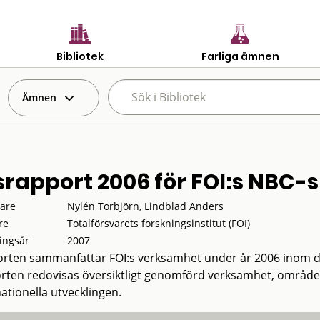
Bibliotek
Farliga ämnen
Ämnen
srapport 2006 för FOI:s NBC-
tare
Nylén Torbjörn, Lindblad Anders
re
Totalförsvarets forskningsinstitut (FOI)
ingsår
2007
rten sammanfattar FOI:s verksamhet under år 2006 inom de
rten redovisas översiktligt genomförd verksamhet, området
ationella utvecklingen.