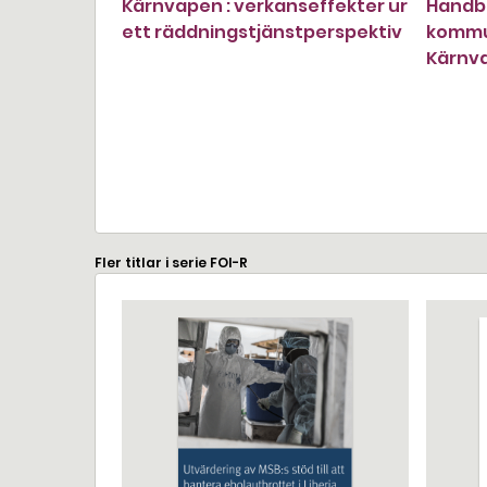
Kärnvapen : verkanseffekter ur
Handbo
ett räddningstjänstperspektiv
kommun
Kärnv
Fler titlar i serie FOI-R