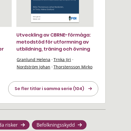
Utveckling av CBRNE-förmåga:
metodstöd för utformning av
er
utbildning, träning och övning
Granlund Helena
·
Trnka Jiri
·
Nordström Johan
·
Thorstensson Mirko
Se fler titlar i samma serie (104)
da risker
Befolkningsskydd