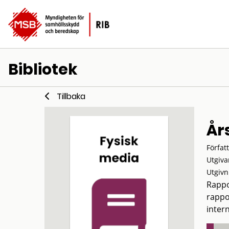
Bibliotek
Tillbaka
År
Förfat
Utgiva
Utgivn
Rappo
rappo
intern