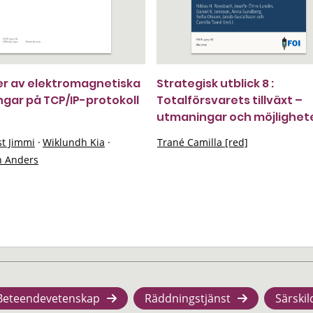
er av elektromagnetiska
Strategisk utblick 8 :
ngar på TCP/IP-protokoll
Totalförsvarets tillväxt –
utmaningar och möjlighet
st Jimmi
·
Wiklundh Kia
·
Trané Camilla [red]
 Anders
Beteendevetenskap
Räddningstjänst
Särskil