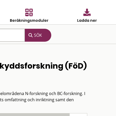
Beräkningsmoduler
Ladda ner
skyddsforskning (FöD)
lområdena N-forskning och BC-forskning. I
s omfattning och inriktning samt den