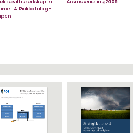
k i civil beredskap för
Årsredovisning 2006
er : 4. Riskkatalog -
apen