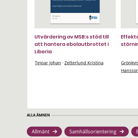
Utvärdering av MSB:s stöd till
Effekt
att hantera ebolautbrottet i
störni
Liberia
Tejpar Johan
·
Zetterlund Kristina
Grönkvi
Hansson
ALLA ÄMNEN
Allmänt
Samhällsorientering