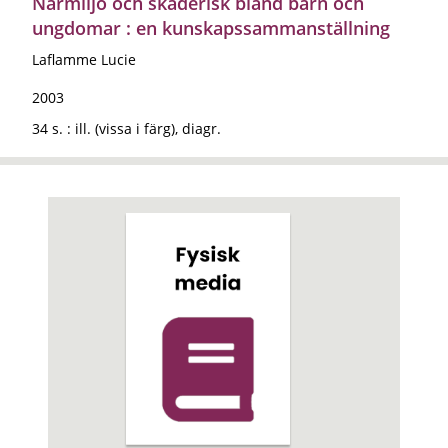
Närmiljö och skaderisk bland barn och
ungdomar : en kunskapssammanställning
Laflamme Lucie
2003
34 s. : ill. (vissa i färg), diagr.