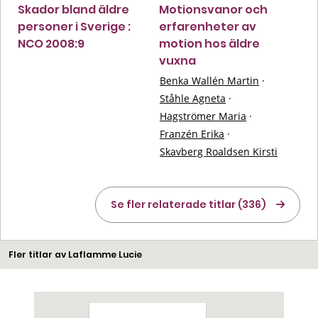
Skador bland äldre
Motionsvanor och
personer i Sverige :
erfarenheter av
NCO 2008:9
motion hos äldre
vuxna
Benka Wallén Martin
·
Ståhle Agneta
·
Hagströmer Maria
·
Franzén Erika
·
Skavberg Roaldsen Kirsti
Se fler relaterade titlar (336)
Fler titlar av Laflamme Lucie