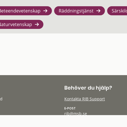
Beteendevetenskap
Räddningstjänst
Särskil
Naturvetenskap
Behöver du hjälp?
öd
Kontakta RIB Support
E-POST
rib@msb.se