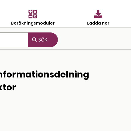
Beräkningsmoduler
Ladda ner
informationsdelning
ktor