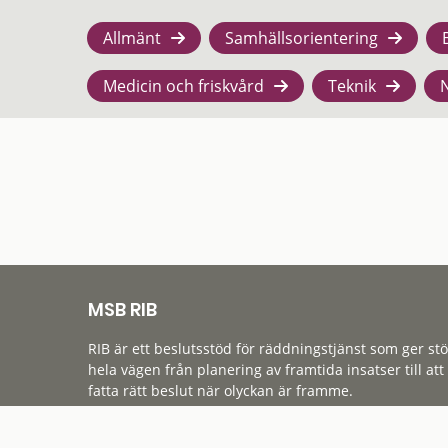
Allmänt
Samhällsorientering
Medicin och friskvård
Teknik
MSB RIB
RIB är ett beslutsstöd för räddningstjänst som ger st
hela vägen från planering av framtida insatser till att
fatta rätt beslut när olyckan är framme.
Tillgänglighet
Cookies