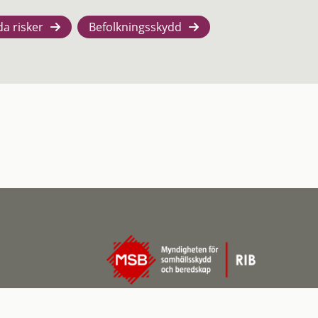
da risker
Befolkningsskydd