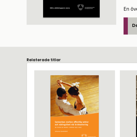
En öv
De
Relaterade titlar