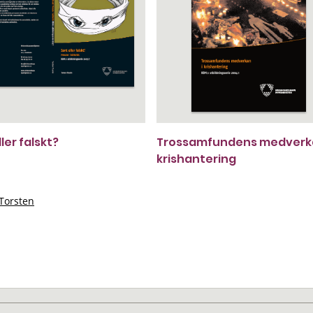
ler falskt?
Trossamfundens medverka
krishantering
Torsten