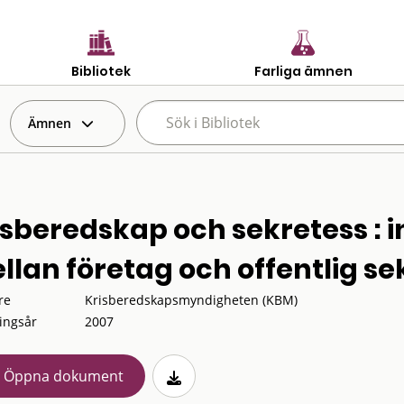
Bibliotek
Farliga ämnen
Ämnen
isberedskap och sekretess : 
llan företag och offentlig se
re
Krisberedskapsmyndigheten (KBM)
ingsår
2007
Öppna dokument