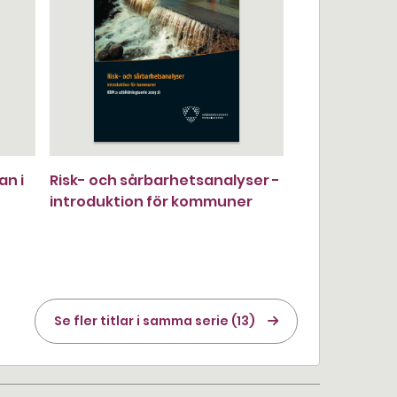
n i
Risk- och sårbarhetsanalyser -
introduktion för kommuner
Se fler titlar i samma serie (13)