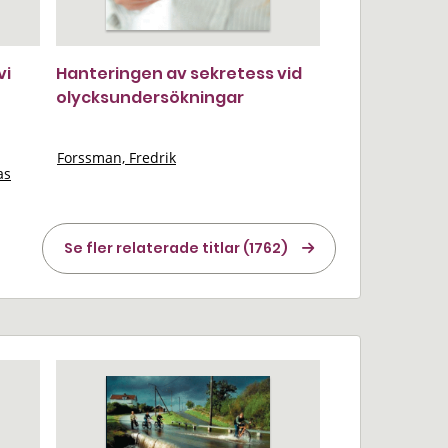
vi
Hanteringen av sekretess vid
olycksundersökningar
Forssman, Fredrik
as
Se fler relaterade titlar (1762)