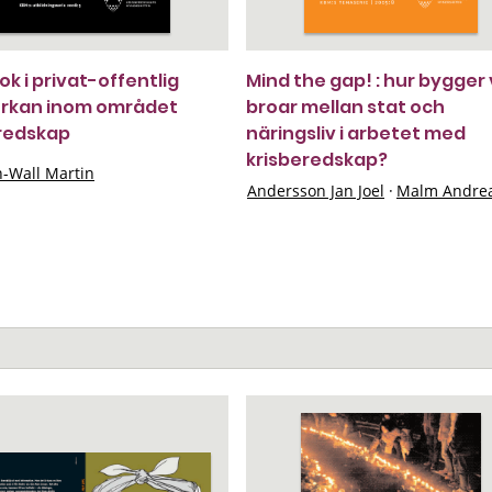
k i privat-offentlig
Mind the gap! : hur bygger 
rkan inom området
broar mellan stat och
redskap
näringsliv i arbetet med
krisberedskap?
n-Wall Martin
Andersson Jan Joel
·
Malm Andre