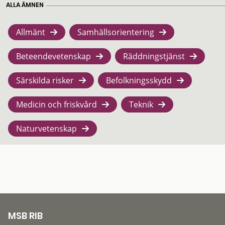
ALLA ÄMNEN
Allmänt
Samhällsorientering
Beteendevetenskap
Räddningstjänst
Särskilda risker
Befolkningsskydd
Medicin och friskvård
Teknik
Naturvetenskap
MSB RIB