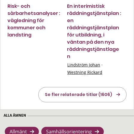
Risk- och
En interimistisk
sårbarhetsanalyser :
räddningstjänstplan :
vägledning för
en
kommuner och
räddningstjänstplan
landsting
för utbildning, i
väntan på den nya
räddningstjänstlage
n
Lindström Johan
·
Westning Rickard
Se fler relaterade titlar (1606)
ALLA ÄMNEN
Allmänt
Samhällsorientering