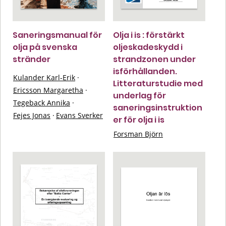
Saneringsmanual för
Olja i is : förstärkt
olja på svenska
oljeskadeskydd i
stränder
strandzonen under
isförhållanden.
Kulander Karl-Erik
·
Litteraturstudie med
Ericsson Margaretha
·
underlag för
Tegeback Annika
·
saneringsinstruktion
Fejes Jonas
·
Evans Sverker
er för olja i is
Forsman Björn