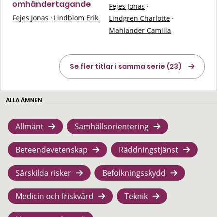
omhändertagande
Fejes Jonas
·
Fejes Jonas
·
Lindblom Erik
Lindgren Charlotte
·
Mahlander Camilla
Se fler titlar i samma serie (23)
ALLA ÄMNEN
Allmänt
Samhällsorientering
Beteendevetenskap
Räddningstjänst
Särskilda risker
Befolkningsskydd
Medicin och friskvård
Teknik