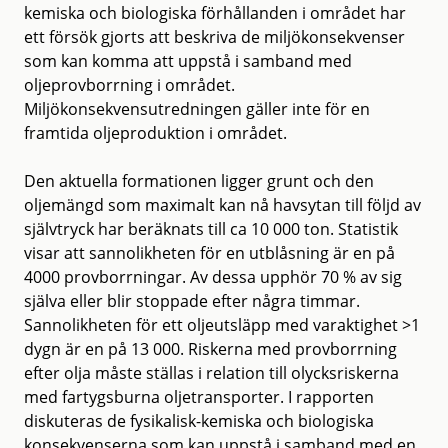
kemiska och biologiska förhållanden i området har
ett försök gjorts att beskriva de miljökonsekvenser
som kan komma att uppstå i samband med
oljeprovborrning i området.
Miljökonsekvensutredningen gäller inte för en
framtida oljeproduktion i området.
Den aktuella formationen ligger grunt och den
oljemängd som maximalt kan nå havsytan till följd av
självtryck har beräknats till ca 10 000 ton. Statistik
visar att sannolikheten för en utblåsning är en på
4000 provborrningar. Av dessa upphör 70 % av sig
själva eller blir stoppade efter några timmar.
Sannolikheten för ett oljeutsläpp med varaktighet >1
dygn är en på 13 000. Riskerna med provborrning
efter olja måste ställas i relation till olycksriskerna
med fartygsburna oljetransporter. I rapporten
diskuteras de fysikalisk-kemiska och biologiska
konsekvenserna som kan uppstå i samband med en