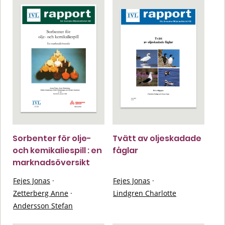
Sorbenter för olje-
Tvätt av oljeskadade
och kemikaliespill : en
fåglar
marknadsöversikt
Fejes Jonas
·
Fejes Jonas
·
Zetterberg Anne
·
Lindgren Charlotte
Andersson Stefan