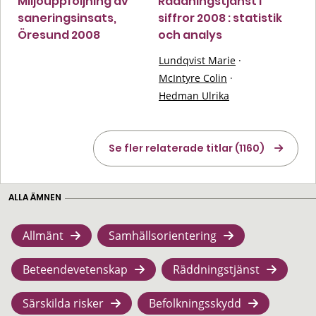
Miljöuppföljning av
Räddningstjänst i
saneringsinsats,
siffror 2008 : statistik
Öresund 2008
och analys
Lundqvist Marie
·
McIntyre Colin
·
Hedman Ulrika
Se fler relaterade titlar (1160)
ALLA ÄMNEN
Allmänt
Samhällsorientering
Beteendevetenskap
Räddningstjänst
Särskilda risker
Befolkningsskydd