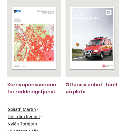
Kärnvapenscenario
Offensiv enhet : först
för räddningstjänst
på plats
Goliath Martin
·
Lidström Kennet
·
Nylén Torbjörn
·