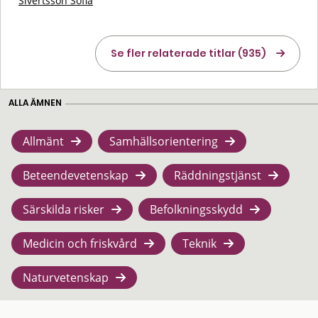
Sivertsson Sofia
Se fler relaterade titlar (935)
ALLA ÄMNEN
Allmänt
Samhällsorientering
Beteendevetenskap
Räddningstjänst
Särskilda risker
Befolkningsskydd
Medicin och friskvård
Teknik
Naturvetenskap