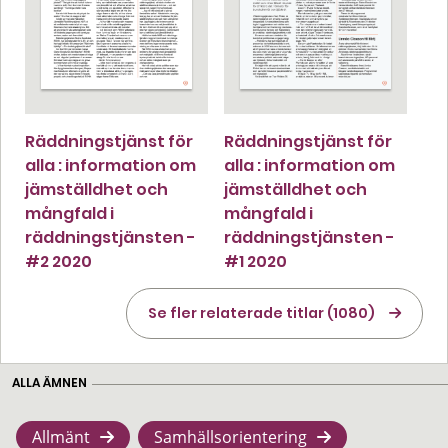
Räddningstjänst för
Räddningstjänst för
alla : information om
alla : information om
jämställdhet och
jämställdhet och
mångfald i
mångfald i
räddningstjänsten -
räddningstjänsten -
#2 2020
#1 2020
Se fler relaterade titlar (1080)
ALLA ÄMNEN
Allmänt
Samhällsorientering