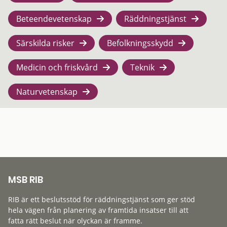
Beteendevetenskap
Räddningstjänst
Särskilda risker
Befolkningsskydd
Medicin och friskvård
Teknik
Naturvetenskap
MSB RIB
RIB är ett beslutsstöd för räddningstjänst som ger stöd
hela vägen från planering av framtida insatser till att
fatta rätt beslut när olyckan är framme.