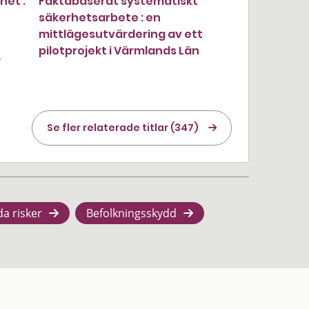
het :
Faktabaserat systematiskt
säkerhetsarbete : en
mittlägesutvärdering av ett
pilotprojekt i Värmlands Län
·
Se fler relaterade titlar (347)
da risker
Befolkningsskydd