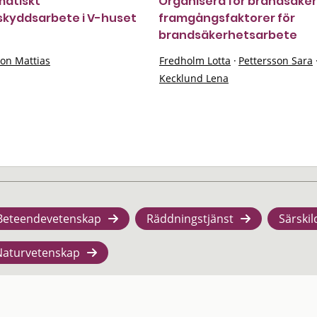
matiskt
Organisera för brandsäker
kyddsarbete i V-huset
framgångsfaktorer för
brandsäkerhetsarbete
on Mattias
Fredholm Lotta
·
Pettersson Sara
Kecklund Lena
Beteendevetenskap
Räddningstjänst
Särskil
Naturvetenskap