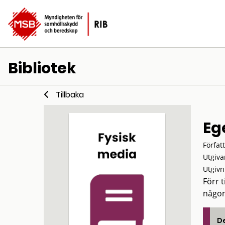
Bibliotek
Tillbaka
Eg
Förfat
Utgiva
Utgivn
Förr 
någon
De