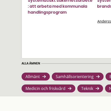
Systematiskt säkerhetsarbete
Syste
: att arbeta med kommunala
brands
handlingsprogram
Anderss
ALLA ÄMNEN
Allmänt
Samhällsorientering
Medicin och friskvård
Teknik