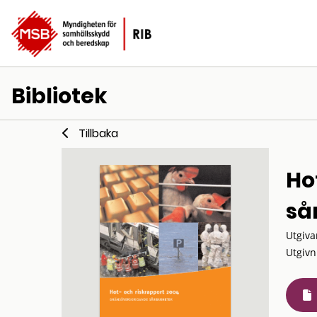
Bibliotek
Tillbaka
Ho
så
Utgiva
Utgivn