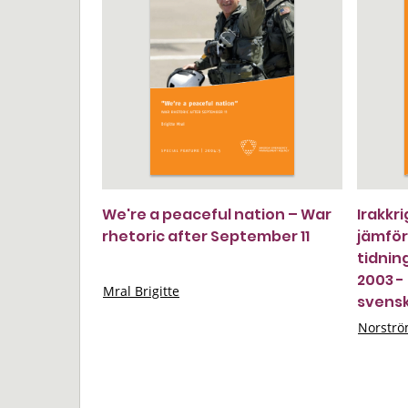
We're a peaceful nation – War
Irakkr
rhetoric after September 11
jämför
tidnin
2003 - 
Mral Brigitte
svens
Norströ