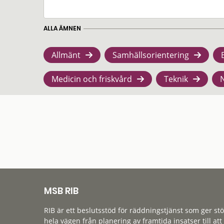
ALLA ÄMNEN
Allmänt
Samhällsorientering
Medicin och friskvård
Teknik
MSB RIB
RIB är ett beslutsstöd för räddningstjänst som ger st
hela vägen från planering av framtida insatser till att