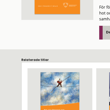
För f
hot o
samhä
De
Relaterade titlar