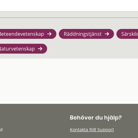
Beteendevetenskap
Räddningstjänst
Särskil
Naturvetenskap
Behöver du hjälp?
öd
Kontakta RIB Support