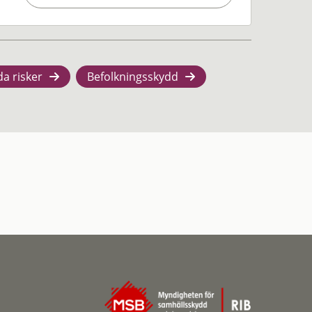
da risker
Befolkningsskydd