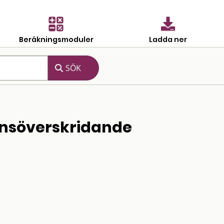
Beräkningsmoduler
Ladda ner
ränsöverskridande