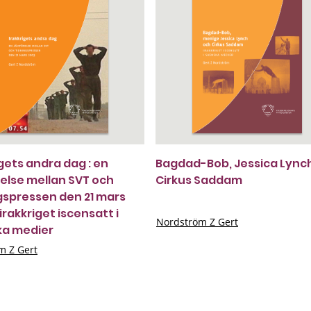
igets andra dag : en
Bagdad-Bob, Jessica Lync
else mellan SVT och
Cirkus Saddam
gspressen den 21 mars
irakkriget iscensatt i
Nordström Z Gert
ka medier
m Z Gert