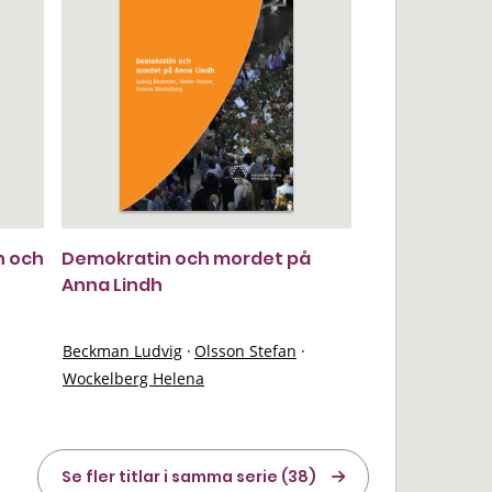
h och
Demokratin och mordet på
Anna Lindh
Beckman Ludvig
·
Olsson Stefan
·
Wockelberg Helena
Se fler titlar i samma serie (38)