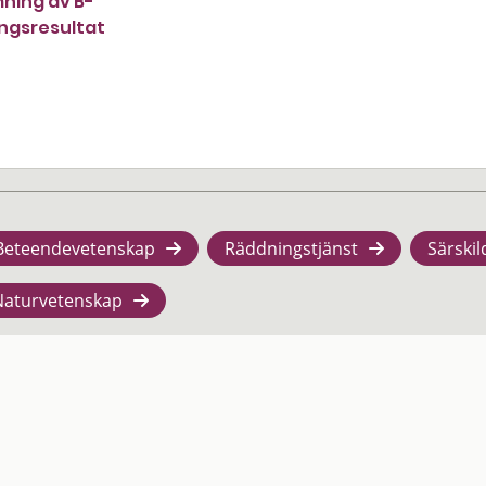
ning av B-
ngsresultat
Beteendevetenskap
Räddningstjänst
Särskil
Naturvetenskap