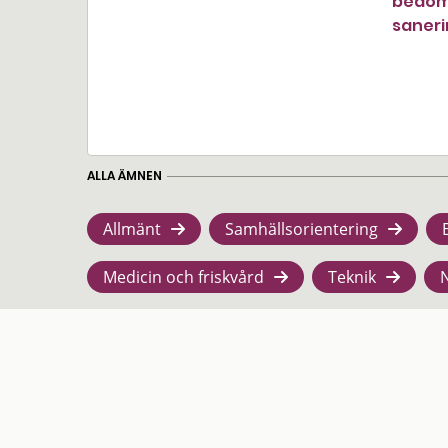
bedöm
saneri
ALLA ÄMNEN
Allmänt
Samhällsorientering
Medicin och friskvård
Teknik