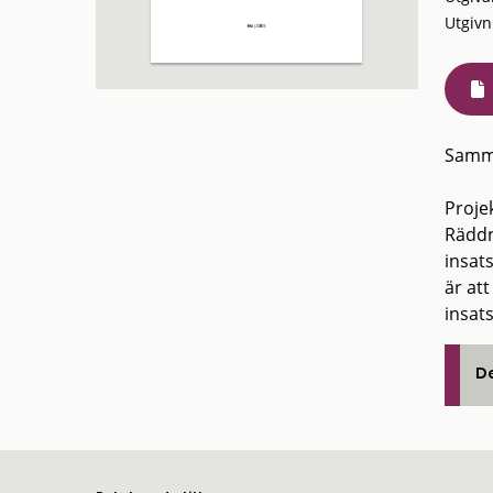
Utgivn
Samm
Proje
Räddni
insat
är at
insats
De