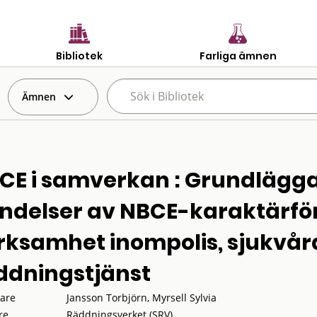
Bibliotek
Farliga ämnen
Ämnen
CE i samverkan : Grundlägga
ndelser av NBCE-karaktärför 
rksamhet inompolis, sjukvår
ddningstjänst
tare
Jansson Torbjörn, Myrsell Sylvia
re
Räddningsverket (SRV)