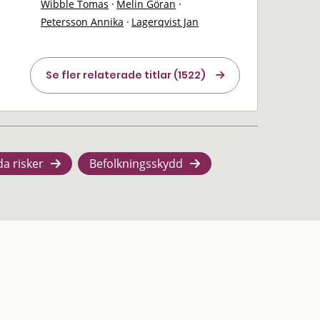
Wibble Tomas
·
Melin Göran
·
Petersson Annika
·
Lagerqvist Jan
Se fler relaterade titlar (1522)
da risker
Befolkningsskydd