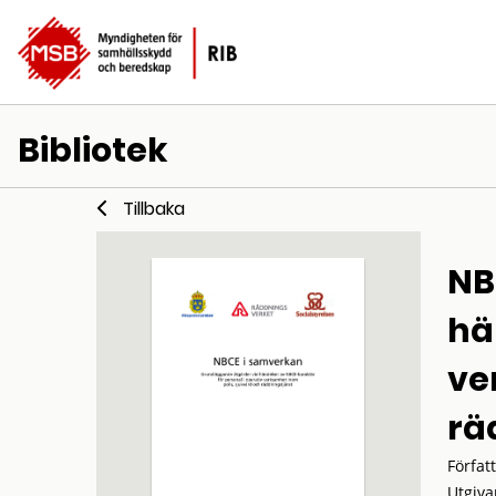
Bibliotek
Tillbaka
NB
hä
ve
rä
Förfat
Utgiva