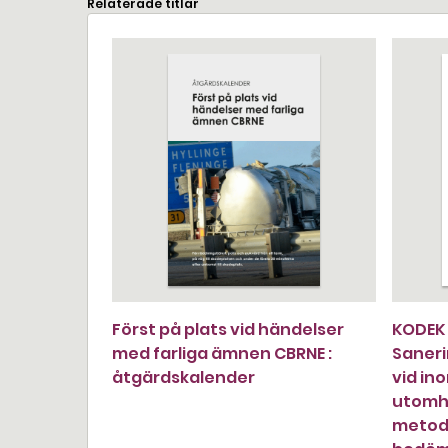
Relaterade titlar
Först på plats vid händelser
KODEK 
med farliga ämnen CBRNE :
Saneri
åtgärdskalender
vid in
utomh
metodu