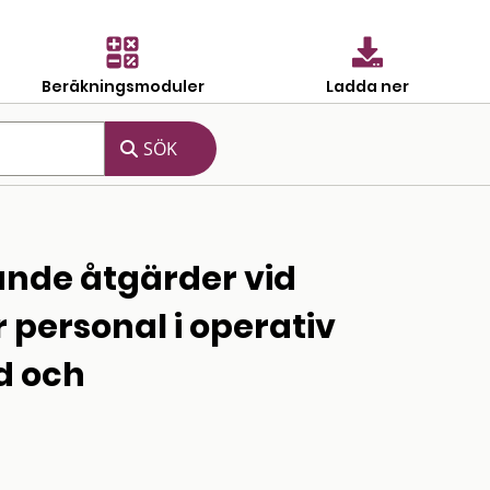
Beräkningsmoduler
Ladda ner
nde åtgärder vid
personal i operativ
d och