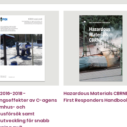
2016-2018 -
Hazardous Materials CBRNE
ngseffekter av C-agens
First Responders Handboo
omhus- och
usförsök samt
tveckling för snabb