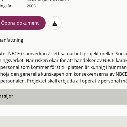
ingsår
2005
Öppna dokument
anfattning
ktet NBCE i samverkan är ett samarbetsprojekt mellan Social
ngsverket. När risken ökar för att händelser av NBCE-karaktär
spersonal som kommer först till platsen är kunnig i hur man
t höja den generella kunskapen om konsekvenserna av NBCE
personalen. Projektet skall erbjuda all operativ personal mö
taljer