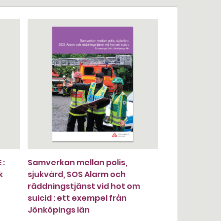
 :
Samverkan mellan polis,
k
sjukvård, SOS Alarm och
räddningstjänst vid hot om
suicid : ett exempel från
Jönköpings län