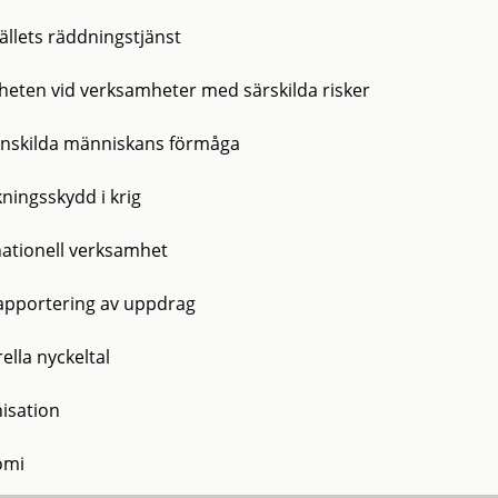
llets räddningstjänst
heten vid verksamheter med särskilda risker
nskilda människans förmåga
kningsskydd i krig
nationell verksamhet
apportering av uppdrag
ella nyckeltal
isation
omi