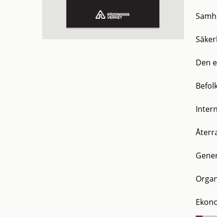
Samhä
Säker
Den e
Befol
Inter
Återr
Gener
Organ
Ekon