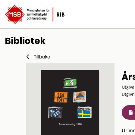
Bibliotek
Tillbaka
År
Utgiva
Utgivn
Ur inn