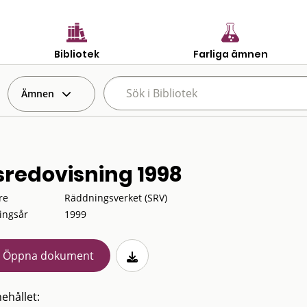
Bibliotek
Farliga ämnen
Ämnen
sredovisning 1998
re
Räddningsverket (SRV)
ingsår
1999
Öppna dokument
ehållet: