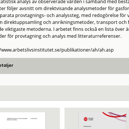
tatistisk analys av observerade värden i samband med best
ter följer avsnitt om direktvisande analysmetoder för gas
eparata provtagnings- och analyssteg, med redogörelse för 
 direktuppsamling och anrikningsmetoder, transport och fö
e viktigaste metoderna. I arbetet finns också en lista öve
er för provtagning och analys med litteraturreferenser.
//www.arbetslivsinstitutet.se/publikationer/ah/ah.asp
taljer