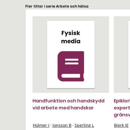
Fler titlar i serie Arbete och hälsa
Handfunktion och handskydd
Epiklor
vid arbete med handskar
expert
gräns
Holmer I
·
Jonsson B
·
Sperling L
Bjerk JE