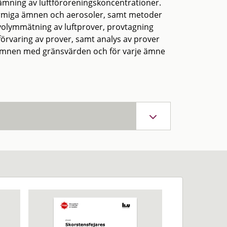
ämning av luftföroreningskoncentrationer.
formiga ämnen och aerosoler, samt metoder
volymmätning av luftprover, provtagning
rvaring av prover, samt analys av prover
r ämnen med gränsvärden och för varje ämne