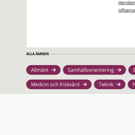
Hernber
Ulfvars
ALLA ÄMNEN
Allmänt
Samhällsorientering
Medicin och friskvård
Teknik