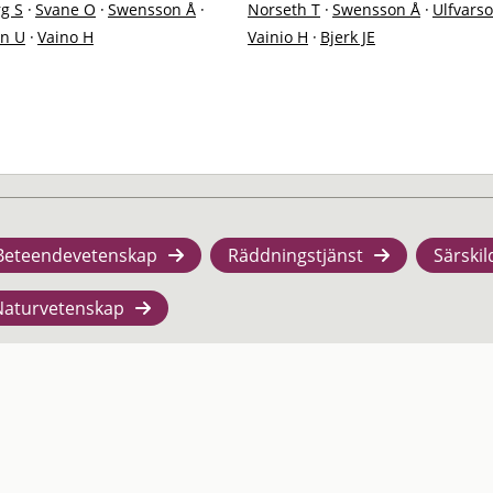
g S
·
Svane O
·
Swensson Å
·
Norseth T
·
Swensson Å
·
Ulfvars
on U
·
Vaino H
Vainio H
·
Bjerk JE
Beteendevetenskap
Räddningstjänst
Särskil
Naturvetenskap