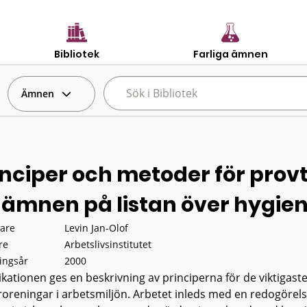
Bibliotek
Farliga ämnen
Ämnen
inciper och metoder för prov
 ämnen på listan över hygie
tare
Levin Jan-Olof
re
Arbetslivsinstitutet
ingsår
2000
likationen ges en beskrivning av principerna för de viktiga
öroreningar i arbetsmiljön. Arbetet inleds med en redogörels