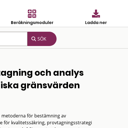
Beräkningsmoduler
Ladda ner
tagning och analys
niska gränsvärden
ste metoderna för bestämning av
e för kvalitetssäkring, provtagningsstrategi