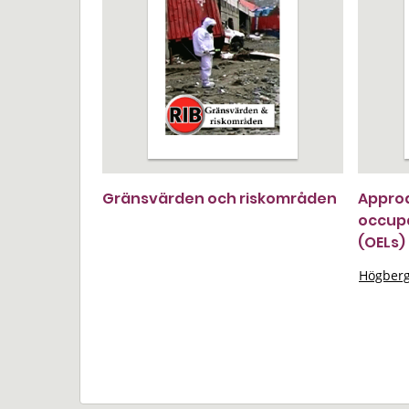
Gränsvärden och riskområden
Approa
occupa
(OELs)
Högberg