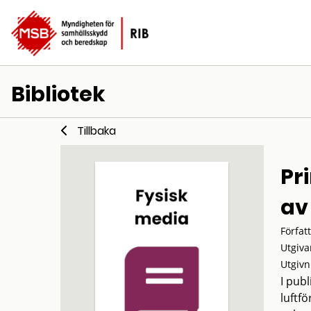
Bibliotek
Tillbaka
Pr
av
Förfat
Utgiva
Utgivn
I pub
luftf