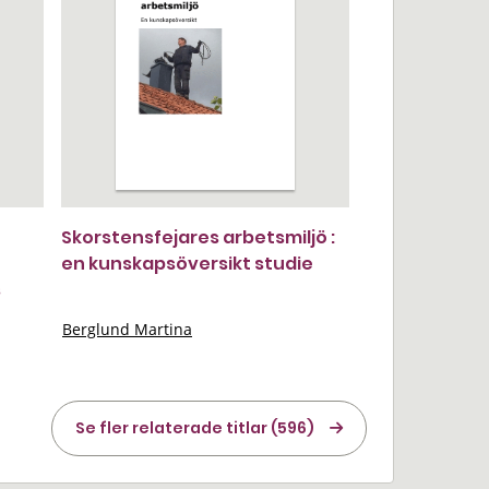
Skorstensfejares arbetsmiljö :
en kunskapsöversikt studie
s
Berglund Martina
Se fler relaterade titlar (596)