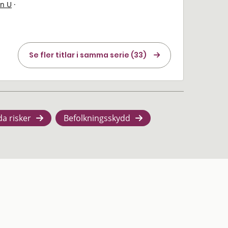
on U
·
Se fler titlar i samma serie (33)
da risker
Befolkningsskydd