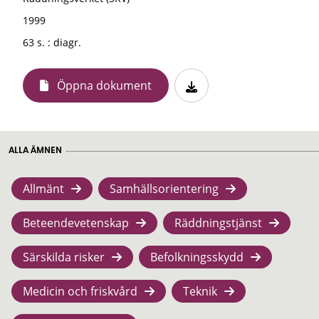
1999
63 s. : diagr.
Öppna dokument
ALLA ÄMNEN
Allmänt
Samhällsorientering
Beteendevetenskap
Räddningstjänst
Särskilda risker
Befolkningsskydd
Medicin och friskvård
Teknik