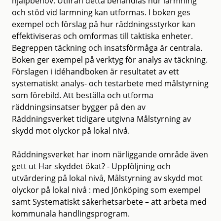
hjälpbehov. Utifrån detta behandlas hur larm­ning
och stöd vid larmning kan utformas. I boken ges
exempel och förslag på hur räddningsstyrkor kan
effektiviseras och omformas till taktiska enheter.
Begreppen täckning och insatsförmåga är centrala.
Boken ger exempel på verktyg för analys av täckning.
Förslagen i idéhandboken är resultatet av ett
systematiskt analys- och testarbete med målstyrning
som förebild. Att beställa och utforma
räddningsinsatser bygger på den av
Räddningsverket tidigare utgivna Målstyrning av
skydd mot olyckor på lokal nivå.
Räddningsverket har inom närliggande område även
gett ut Har skyddet ökat? - Uppföljning och
utvärdering på lokal nivå, Målstyrning av skydd mot
olyckor på lokal nivå : med Jönköping som exempel
samt Systematiskt säkerhetsarbete – att arbeta med
kommunala handlingsprogram.