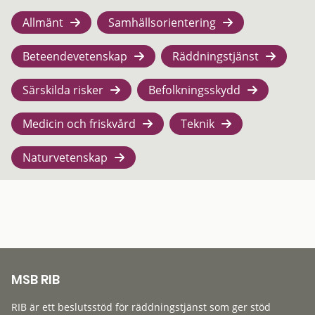
Allmänt
Samhällsorientering
Beteendevetenskap
Räddningstjänst
Särskilda risker
Befolkningsskydd
Medicin och friskvård
Teknik
Naturvetenskap
MSB RIB
RIB är ett beslutsstöd för räddningstjänst som ger stöd