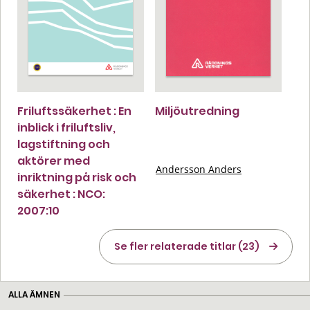
Friluftssäkerhet : En
Miljöutredning
inblick i friluftsliv,
lagstiftning och
aktörer med
Andersson Anders
inriktning på risk och
säkerhet : NCO:
2007:10
Se fler relaterade titlar (23)
ALLA ÄMNEN