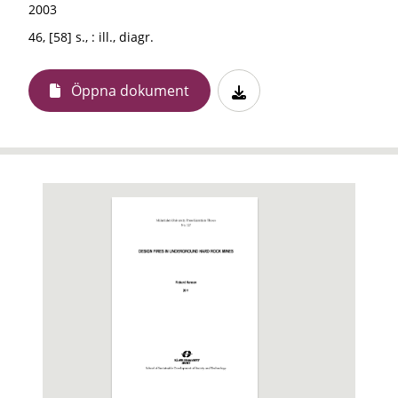
2003
46, [58] s., : ill., diagr.
Öppna dokument