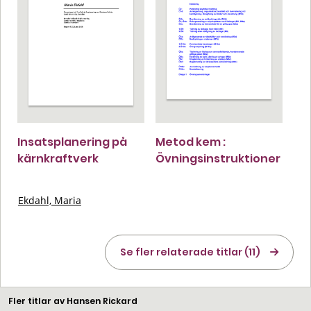
Insatsplanering på
Metod kem :
kärnkraftverk
Övningsinstruktioner
Ekdahl, Maria
Se fler relaterade titlar (11)
Fler titlar av Hansen Rickard