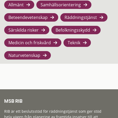
Allmänt
Samhällsorientering
Beteendevetenskap
Räddningstjänst
Särskilda risker
Befolkningsskydd
Medicin och friskvård
Teknik
Naturvetenskap
MSB RIB
RIB är ett beslutsstöd för räddningstjänst som ger stöd
hela vägen från planering av framtida insatser till att