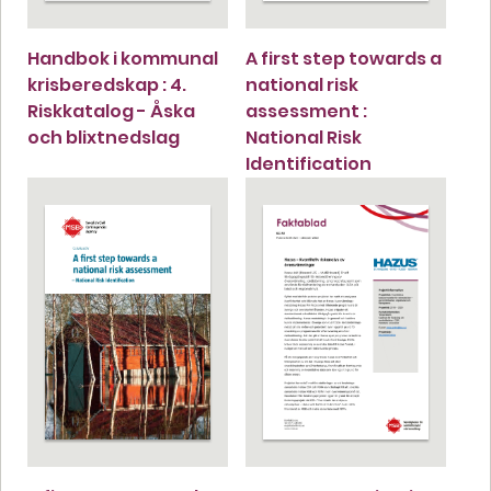
Handbok i kommunal
A first step towards a
krisberedskap : 4.
national risk
Riskkatalog - Åska
assessment :
och blixtnedslag
National Risk
Identification