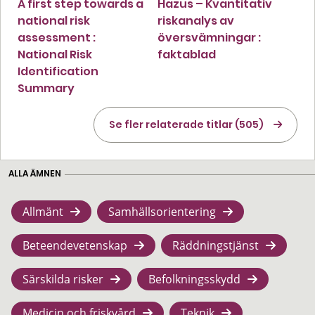
A first step towards a
Hazus – Kvantitativ
national risk
riskanalys av
assessment :
översvämningar :
National Risk
faktablad
Identification
Summary
Se fler relaterade titlar (505)
ALLA ÄMNEN
Allmänt
Samhällsorientering
Beteendevetenskap
Räddningstjänst
Särskilda risker
Befolkningsskydd
Medicin och friskvård
Teknik