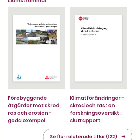
slamströmmar
Förebyggande
Klimatförändringar -
åtgärder mot skred,
skred och ras : en
ras och erosion -
forskningsöversikt :
goda exempel
slutrapport
Se fler relaterade titlar (122)