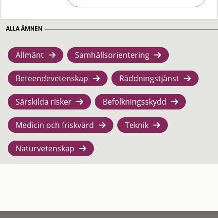
ALLA ÄMNEN
Allmänt
Samhällsorientering
Beteendevetenskap
Räddningstjänst
Särskilda risker
Befolkningsskydd
Medicin och friskvård
Teknik
Naturvetenskap