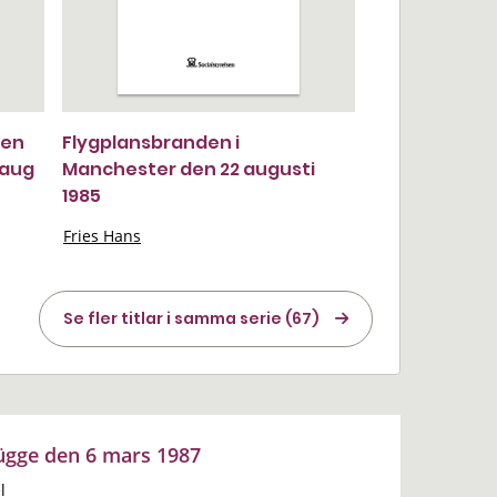
gen
Flygplansbranden i
 aug
Manchester den 22 augusti
1985
Fries Hans
Se fler titlar i samma serie (67)
ügge den 6 mars 1987
l