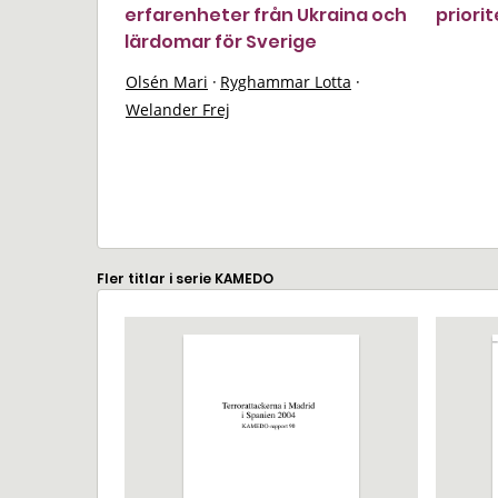
erfarenheter från Ukraina och
priorit
lärdomar för Sverige
Olsén Mari
·
Ryghammar Lotta
·
Welander Frej
Fler titlar i serie KAMEDO