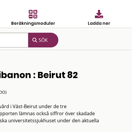
Beräkningsmoduler
Ladda ner
ibanon : Beirut 82
DO)
ård i Väst-Beirut under de tre
porten lämnas också siffror över skadade
nska universitetssjukhuset under den aktuella