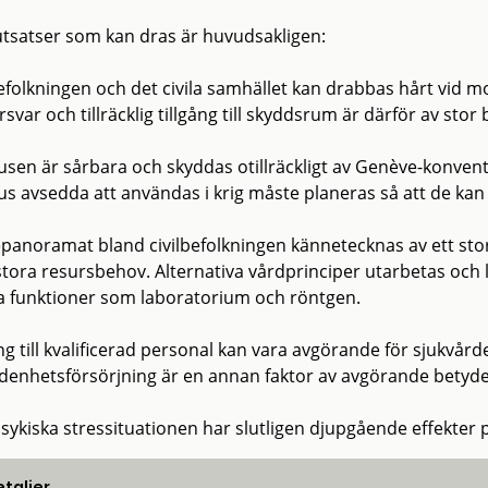
utsatser som kan dras är huvudsakligen:
efolkningen och det civila samhället kan drabbas hårt vid moder
örsvar och tillräcklig tillgång till skyddsrum är därför av stor
usen är sårbara och skyddas otillräckligt av Genève-konventi
us avsedda att användas i krig måste planeras så att de ka
panoramat bland civilbefolkningen kännetecknas av ett sto
ora resursbehov. Alternativa vårdprinciper utarbetas och lär
a funktioner som laboratorium och röntgen.
ng till kvalificerad personal kan vara avgörande för sjukvår
denhetsförsörjning är en annan faktor av avgörande betydel
sykiska stressituationen har slutligen djupgående effekter 
taljer