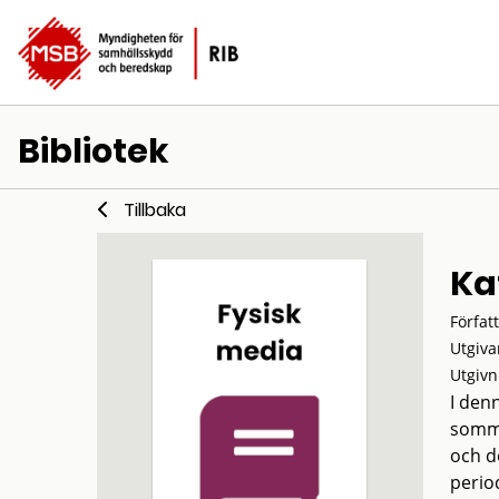
Bibliotek
Tillbaka
Ka
Förfat
Utgiva
Utgivn
I den
somma
och d
perio