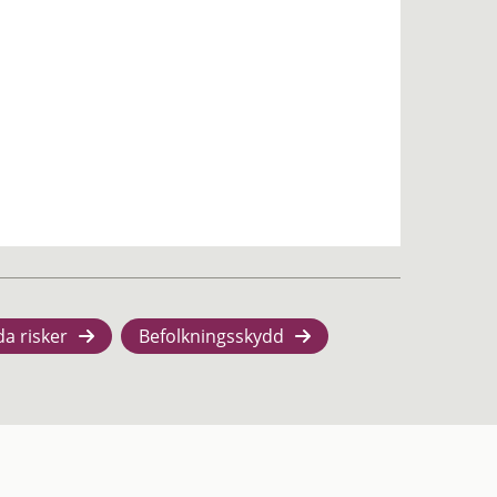
da risker
Befolkningsskydd