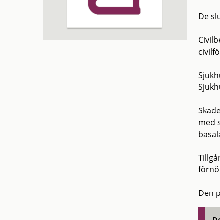
De sl
Civilb
civilf
Sjukh
Sjukh
Skade
med st
basal
Tillgå
förnö
Den p
De