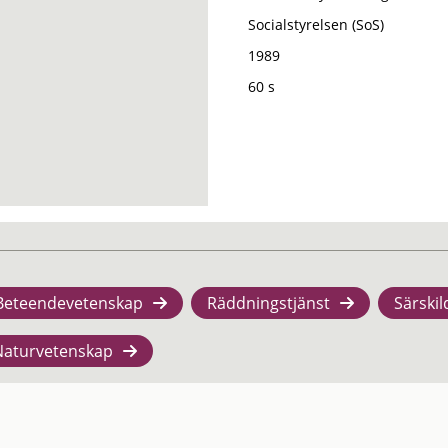
Socialstyrelsen (SoS)
1989
60 s
Beteendevetenskap
Räddningstjänst
Särskil
Naturvetenskap