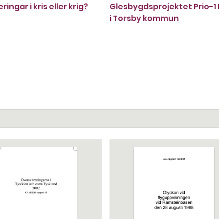
eringar i kris eller krig?
Glesbygdsprojektet Prio-1
i Torsby kommun