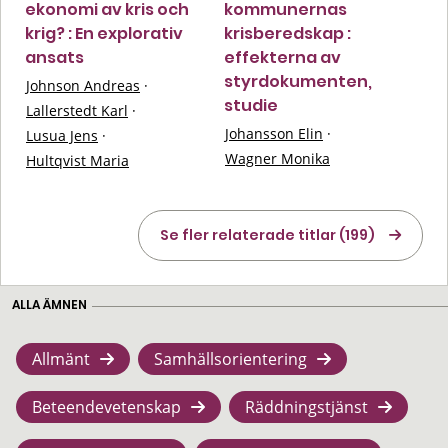
ekonomi av kris och
kommunernas
krig? : En explorativ
krisberedskap :
ansats
effekterna av
styrdokumenten,
Johnson Andreas
·
studie
Lallerstedt Karl
·
Johansson Elin
·
Lusua Jens
·
Wagner Monika
Hultqvist Maria
Se fler relaterade titlar (199)
ALLA ÄMNEN
Allmänt
Samhällsorientering
Beteendevetenskap
Räddningstjänst