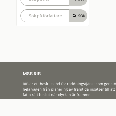
MSB RIB
RIB är ett beslutsstöd för räddningstjänst som ger st
hela vägen från planering av framtida insatser till att
fatta rätt beslut när olyckan är framme.
Tillgänglighet
Cookies