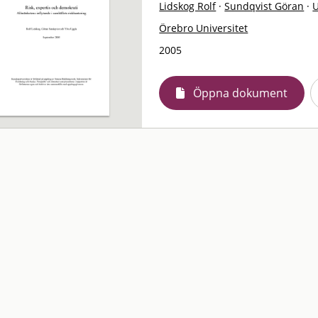
Lidskog Rolf
·
Sundqvist Göran
·
U
Örebro Universitet
2005
Öppna dokument