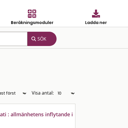
Beräkningsmoduler
Ladda ner
Visa antal:
ti : allmänhetens inflytande i