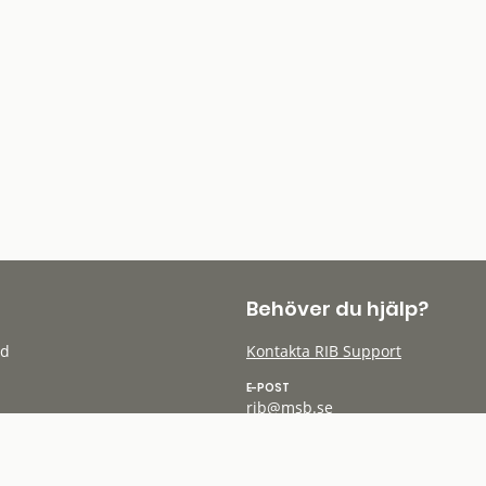
Behöver du hjälp?
öd
Kontakta RIB Support
E-POST
rib@msb.se