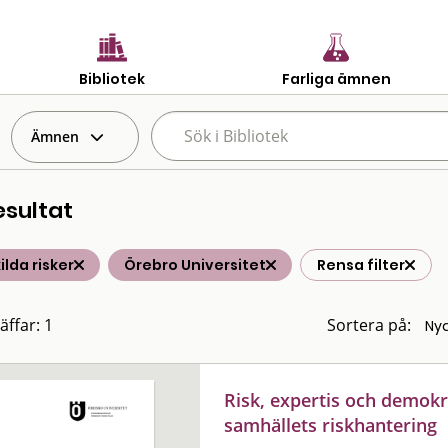
Bibliotek
Farliga ämnen
Ämnen
esultat
ilda risker
Örebro Universitet
Rensa filter
äffar: 1
Sortera på:
Risk, expertis och demokra
samhällets riskhantering