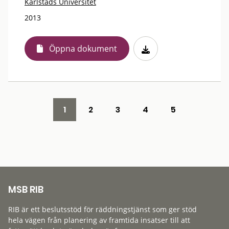
Karlstads Universitet
2013
Öppna dokument
1
2
3
4
5
MSB RIB
RIB är ett beslutsstöd för räddningstjänst som ger stöd
hela vägen från planering av framtida insatser till att