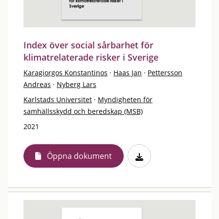
Index över social sårbarhet för
klimatrelaterade risker i Sverige
Karagiorgos Konstantinos
·
Haas Jan
·
Pettersson
Andreas
·
Nyberg Lars
Karlstads Universitet
·
Myndigheten för
samhällsskydd och beredskap (MSB)
2021
Öppna dokument