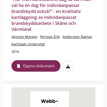
väl ha en dag för individanpassat
brandskydd också?” : en kvalitativ
kartläggning av individanpassat
brandskyddsarbete i Skåne och
Värmland
Jönsson Morgan
·
Persson Erik
·
Andersson Ragnar
Karlstads Universitet
2016
Öppna dokument